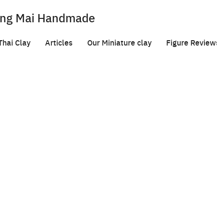
iang Mai Handmade
hai Clay
Articles
Our Miniature clay
Figure Review
ลงทุนขายน้ำผลไม้ปั่นดีไหม
July 30, 2023
admin
Articles
นอีกหนึ่งเมนูเครื่องดื่มยอดฮิตและมีชื่อมาก ๆ สำหรับนักท่องเที่ยว ชาว
่มเพื่อเสริมสุขภาพที่แข็งแรงแล้ว การเปิดร้านขายน้ำผลไม้ปั่นก็สามารถ
ดร้านทำธุรกิจได้ทันที