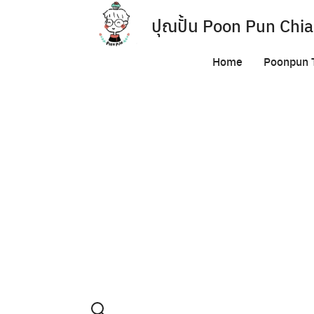
Skip
ปุณปั้น Poon Pun Ch
to
content
Contact US
Home
Poonpun T
Poonpun Thai Clay
Sample Page
น้ำผลไม้ปั้นนั้น ถือเป็
สุขภาพ ซึ่งนอกจากการดื
สำหรับการลงทุน หรือเปิ