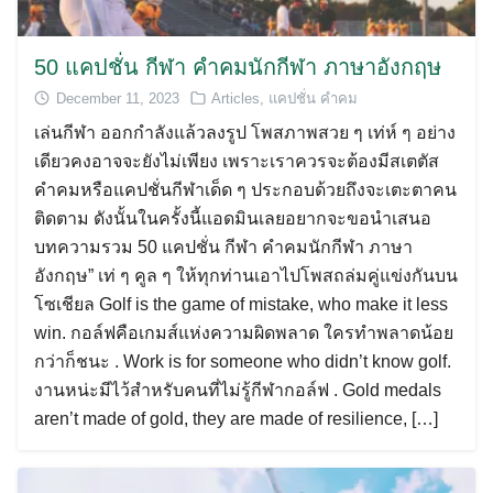
50 แคปชั่น กีฬา คำคมนักกีฬา ภาษาอังกฤษ
December 11, 2023
Articles
,
แคปชั่น คำคม
เล่นกีฬา ออกกำลังแล้วลงรูป โพสภาพสวย ๆ เท่ห์ ๆ อย่าง
Search
เดียวคงอาจจะยังไม่เพียง เพราะเราควรจะต้องมีสเตตัส
for:
คำคมหรือแคปชั่นกีฬาเด็ด ๆ ประกอบด้วยถึงจะเตะตาคน
ติดตาม ดังนั้นในครั้งนี้แอดมินเลยอยากจะขอนำเสนอ
บทความรวม 50 แคปชั่น กีฬา คำคมนักกีฬา ภาษา
อังกฤษ” เท่ ๆ คูล ๆ ให้ทุกท่านเอาไปโพสถล่มคู่แข่งกันบน
โซเชียล Golf is the game of mistake, who make it less
win. กอล์ฟคือเกมส์แห่งความผิดพลาด ใครทำพลาดน้อย
กว่าก็ชนะ . Work is for someone who didn’t know golf.
งานหน่ะมีไว้สำหรับคนที่ไม่รู้กีฬากอล์ฟ . Gold medals
aren’t made of gold, they are made of resilience, […]