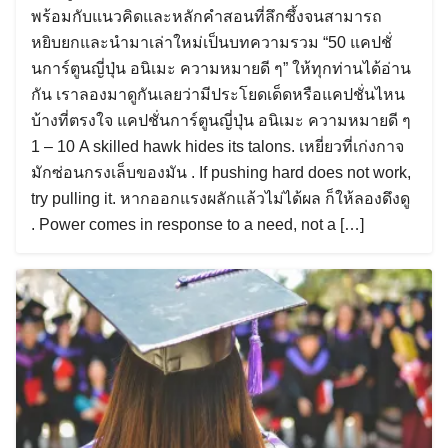
พร้อมกับแนวคิดและหลักคำสอนที่ลึกซึ้งจนสามารถ
หยิบยกและนำมาเล่าใหม่เป็นบทความรวม “50 แคปชั่
นการ์ตูนญี่ปุ่น อนิเมะ ความหมายดี ๆ” ให้ทุกท่านได้อ่าน
กัน เราลองมาดูกันเลยว่ามีประโยดเด็ดหรือแคปชั่นไหน
บ้างที่ตรงใจ แคปชั่นการ์ตูนญี่ปุ่น อนิเมะ ความหมายดี ๆ
1 – 10 A skilled hawk hides its talons. เหยี่ยวที่เก่งกาจ
มักซ่อนกรงเล็บของมัน . If pushing hard does not work,
try pulling it. หากออกแรงผลักแล้วไม่ได้ผล ก็ให้ลองดึงดู
. Power comes in response to a need, not a […]