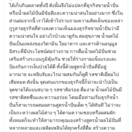
ได้เก็บกินตลาดทั้งปี ดังนั้นจึงไม่แปลกที่ธุรกิจขายน้ำปั่น
หรือน้ำผลไม้ปั่นมีข้อดีและความน่าสนใจอย่างมาก ซึ่งใน
ส่วนต่อจากนี้ เราได้เข้าไปรวบรวมความคิดเห็นของเหล่า
กูรูสายธุรกิจที่ต่างลงความเห็นมองธุรกิจขายน้ำปั่นว่ามี
ความน่าสนใจ อย่างไรบ้างมาดูกัน ต่อสุขภาพ น้ำผลไม้
ปั่นเป็นแหล่งของวิตามิน ใยอาหาร และสารต้านอนุมูล
อิสระที่มีประโยชน์ต่อร่างกาย การดื่มน้ำผลไม้ปั่นช่วย
เสริมสร้างระบบภูมิคุ้มกัน ช่วยให้ร่างกายแข็งแรงและ
ป้องกันการเจ็บป่วยได้ดี ทั้งนี้ด้วยสูตรน้ำปั่นที่มีอยู่
มากมาย จะหยิบจับอะไรมาผสมกันก็ดูดี รสชาติเยี่ยมไป
เสียหมด ดังนั้น จุดเด่นแรกของธุรกิจนี้ก็น่าจะนำไปเป็น
จุดขายได้แบบสบาย ๆ รสชาติอร่อย ดื่มง่าย น้ำผลไม้ปั่นมี
รสชาติสดชื่นและหวานอร่อย โดยเมื่อท่านเริ่มธุรกิจน้ำ
ปั่นก็สามารถผสมผสานสูตรน้ำปั่นเด็ด ๆ ได้ทันที ไม่ว่าจะ
เป็นระหว่างผลไม้ต่าง ๆ ได้ตามความชอบหรือผสมผัก
ทั้งหมดก็จะทำให้สามารถคุณเองสร้างสูตรน้ำผลไม้ปั่นที่
หลากหลายและเพลิดเพลินได้ทุกครั้งที่ดื่ม สร้างความ