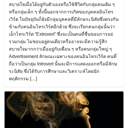
สบายใจเมื่อได้อยู่กับตัวเองหรือใช้ชีวิตกับกลุ่มคนเดิม ๆ
หรือกลุ่มเล็ก ๆ ทั้งนี้นอกจากการเกิดของบุคคลอินโทร
เวิร์ต ในปัจจุบันก็ยังมีกลุ่มบุคคลที่มีลักษระนิสัยซึ่งตรงกัน
ข้ามกับคนอินโทรเวิร์ตอีกด้วย ซึ่งจะเรียกคนกลุ่มนั้นว่า
เอ็กโทรเวิร์ต “Extrovert” ซึ่งจะเป็นคนที่ชื่นขอบการอย่
รวมกลุ่ม ไม่ชอบอยู่คนเดียวหรืออาจจะมีความรู้สึก
สบายใจมากกว่าเมื่ออยู่กับเพื่อน ๆ หรือคนกลุ่มใหญ่ ๆ
Advertisement ลักษณะเฉพาะของคนอินโทรเวิร์ต คนที่
ถือว่าเป็นกลุ่ม Introvert นั้นจะมีการแสดงออกหรือมีลักษ
ระนิสัย ซึ่งได้รับการศึกษาและวิเคราะห์โดยนัก
พฤติกรรม […]