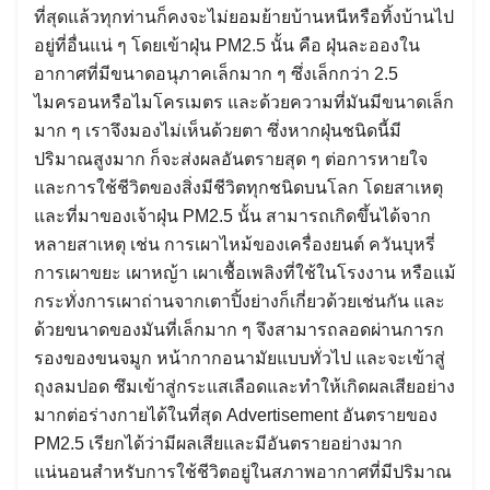
ที่สุดแล้วทุกท่านก็คงจะไม่ยอมย้ายบ้านหนีหรือทิ้งบ้านไป
อยู่ที่อื่นแน่ ๆ โดยเข้าฝุ่น PM2.5 นั้น คือ ฝุ่นละอองใน
อากาศที่มีขนาดอนุภาคเล็กมาก ๆ ซึ่งเล็กกว่า 2.5
ไมครอนหรือไมโครเมตร และด้วยความที่มันมีขนาดเล็ก
มาก ๆ เราจึงมองไม่เห็นด้วยตา ซึ่งหากฝุ่นชนิดนี้มี
ปริมาณสูงมาก ก็จะส่งผลอันตรายสุด ๆ ต่อการหายใจ
และการใช้ชีวิตของสิ่งมีชีวิตทุกชนิดบนโลก โดยสาเหตุ
และที่มาของเจ้าฝุ่น PM2.5 นั้น สามารถเกิดขึ้นได้จาก
หลายสาเหตุ เช่น การเผาไหม้ของเครื่องยนต์ ควันบุหรี่
การเผาขยะ เผาหญ้า เผาเชื้อเพลิงที่ใช้ในโรงงาน หรือแม้
กระทั่งการเผาถ่านจากเตาปิ้งย่างก็เกี่ยวด้วยเช่นกัน และ
ด้วยขนาดของมันที่เล็กมาก ๆ จึงสามารถลอดผ่านการก
รองของขนจมูก หน้ากากอนามัยแบบทั่วไป และจะเข้าสู่
ถุงลมปอด ซึมเข้าสู่กระแสเลือดและทำให้เกิดผลเสียอย่าง
มากต่อร่างกายได้ในที่สุด Advertisement อันตรายของ
PM2.5 เรียกได้ว่ามีผลเสียและมีอันตรายอย่างมาก
แน่นอนสำหรับการใช้ชีวิตอยู่ในสภาพอากาศที่มีปริมาณ