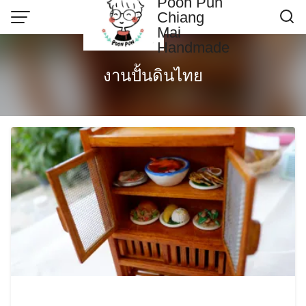
Poon Pun
Skip
Chiang
to
Mai
content
Handmade
Contact US
งานปั้นดินไทย
Poonpun Thai Clay
Sample Page