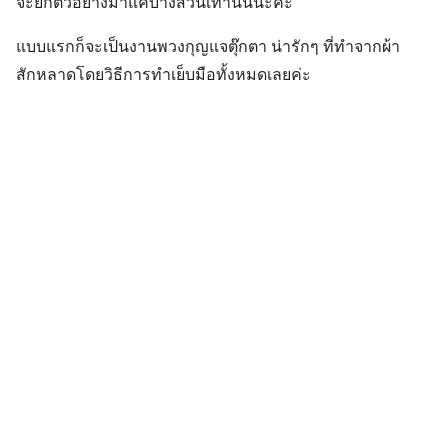
จะยกตัวอย่างมาแค่บางส่วนเท่านั้นนะคะ
แบบแรกก็จะเป็นงานพวงกุญแจตุ๊กตา น่ารักๆ ที่ทำจากผ้า
สักหลาดโดยวิธีการทำเย็บมือทั้งหมดเลยค่ะ