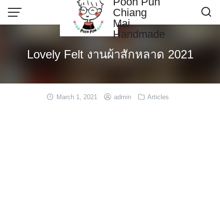
Poon Pun
Skip
Chiang
to
Mai
content
Handmade
Contact US
Lovely Felt งานผ้าสักหลาด 2021
Poonpun Thai Clay
Sample Page
March 1, 2021
admin
Articles