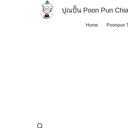
Skip
ปุณปั้น Poon Pun Ch
to
content
Contact US
Home
Poonpun T
Poonpun Thai Clay
Sample Page
F
เป็นอีกประเด็นน่าปวดหั
การโพสขายของ การโฆ
มาพูดคุยกันถึงวิธีก