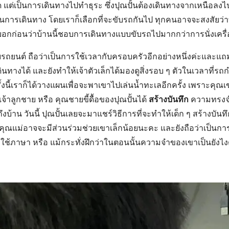
ด แต่เป็นการเดินทางไปทำธุระ ซึ่งปุณปั้นต้องเดินทางจากเหนือล
Search
for:
นการเดินทาง โดยเราก็เลือกที่จะขับรถกันไป ทุกคนอาจจะสงสัยว่า
บอกก่อนว่าบ้านนี้ชอบการเดินทางแบบขับรถไปมากกว่าการนั่งเครื่
รถยนต์ ถือว่าเป็นการใช้เวลากับครอบครัวอีกอย่างหนึ่งค่ะและแถ
ทางได้ และยังทำให้เจ้าตัวเล็กได้มองดูสิ่งรอบ ๆ ตัวในเวลาที่รถ
ั้งนี้เราก็ได้วางแผนเพื่อจะพาเขาไปเล่นน้ำทะเลอีกครั้ง เพราะค
้เจ้าลูกชาย หรือ คุณชายขี้ดื้อของปุณปั้นได้
สร้างบันทึก
ความทรงจ
ึงบ้าน วันนี้ ปุณปั้นเลยจะมาแชร์วิธีการที่จะทำให้เด็ก ๆ สร้างบ
คุณแม่อาจจะมีส่วนร่วมช่วยเขาเล็กน้อยนะคะ และยังถือว่าเป็นกา
ึกใช้ภาษา หรือ แม้กระทั่งฝึกว่าในตอนนั้นความจำของเขาเป็นยังไง