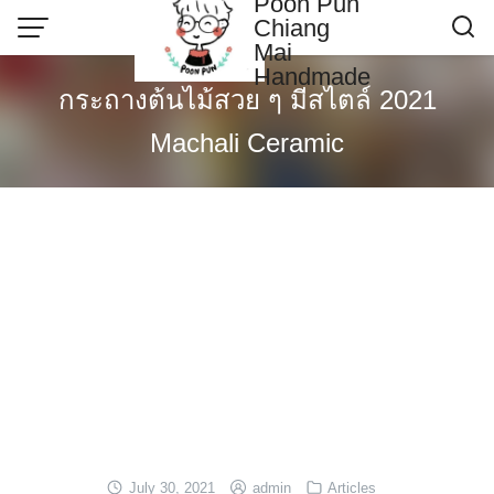
Poon Pun
Skip
Chiang
to
Mai
content
Handmade
Contact US
กระถางต้นไม้สวย ๆ มีสไตล์ 2021
Poonpun Thai Clay
Machali Ceramic
Sample Page
July 30, 2021
admin
Articles