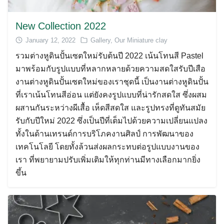
New Collection 2022
January 12, 2022
Gallery
,
Our Miniature clay
รวมต่างหูดินปั้นเซตใหม่รับต้นปี 2022 เน้นโทนสี Pastel
มาพร้อมกับรูปแบบที่หลากหลายด้วยความสดใสรับปีเสือ
งานต่างหูดินปั้นเซตใหม่ของเราชุดนี้ เป็นงานต่างหูดินปั้น
ที่เราเน้นโทนสีอ่อน แต่ยังคงรูปแบบที่น่ารักสดใส ซึ่งผสม
ผสานกันระหว่างผีเสื้อ เห็ดสีสดใส และรูปทรงที่ดูทันสมัย
รับกับปีใหม่ 2022 ซึ่งเป็นปีที่เต็มไปด้วยความเปลี่ยนแปลง
ทั้งในด้านเทรนด์การบริโภคงานศิลป์ การพัฒนาของ
เทคโนโลยี โดยทั้งล้วนส่งผลกระทบต่อรูปแบบงานของ
เรา ที่พยายามปรับเพิ่มเติมให้ทุกท่านมีทางเลือกมากยิ่ง
ขึ้น