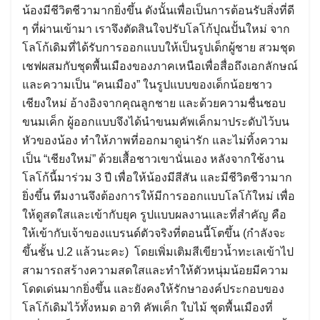
น้องมีชีวิตชีวามากยิ่งขึ้น ดังนั้นเพื่อเป็นการต้อนรับสิ่งที่ดี
ๆ ที่ผ่านเข้ามา เราจึงตัดสินใจปรับโลโก้ปุณปั้นใหม่ จาก
โลโก้เดิมที่ได้รับการออกแบบให้เป็นรูปเด็กผู้ชาย สวมชุด
เชฟผสมกับชุดพื้นเมืองของภาคเหนือเพื่อสื่อถึงเอกลักษณ์
และความเป็น “คนเมือง” ในรูปแบบของเด็กน้อยชาว
เชียงใหม่ อ้างอิงจากคุณลูกชาย และด้วยความชื่นชอบ
ขนมเค็ก ผู้ออกแบบจึงได้นำขนมคัพเค็กมาประดับไว้บน
หัวของน้อง ทำให้ภาพที่ออกมาดูน่ารัก และไม่ทิ้งความ
เป็น “เชียงใหม่” ด้วยเสื้อชาวเขานั่นเอง หลังจากใช้งาน
โลโก้นี้มาร่วม 3 ปี เพื่อให้น้องมีสีสัน และมีชีวิตชีวามาก
ยิ่งขึ้น ทีมงานจึงต้องการให้มีการออกเเบบโลโก้ใหม่ เพื่อ
ให้ดูสดใสและเข้ากับยุค รูปแบบผลงานและที่สำคัญ คือ
ให้เข้ากับเจ้าของแบรนด์ตัวจริงที่ตอนนี้โตขึ้น (กำลังจะ
ขึ้นชั้น ป.2 แล้วนะคะ) โดยเพิ่มเติมสีเขียวน้ำทะเลเข้าไป
สามารถสร้างความสดใสและทำให้ตัวหนุ่มน้อยมีความ
โดดเด่นมากยิ่งขึ้น และยังคงให้รักษาองค์ประกอบของ
โลโก้เดิมไว้ทั้งหมด อาทิ คัพเค็ก ใบไม้ ชุดพื้นเมืองที่