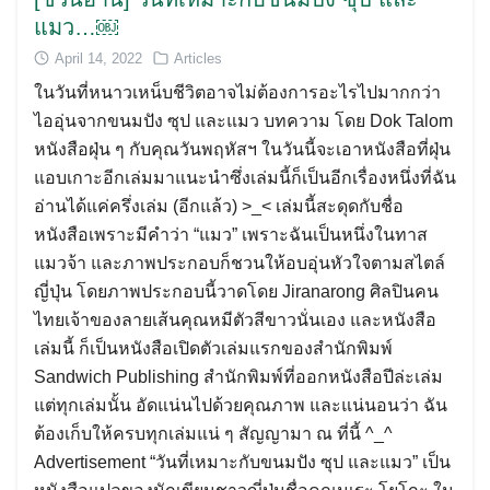
แมว…￼
April 14, 2022
Articles
ในวันที่หนาวเหน็บชีวิตอาจไม่ต้องการอะไรไปมากกว่า
ไออุ่นจากขนมปัง ซุป และแมว บทความ โดย Dok Talom
หนังสือฝุ่น ๆ กับคุณวันพฤหัสฯ ในวันนี้จะเอาหนังสือที่ฝุ่น
แอบเกาะอีกเล่มมาแนะนำซึ่งเล่มนี้ก็เป็นอีกเรื่องหนึ่งที่ฉัน
อ่านได้แค่ครึ่งเล่ม (อีกแล้ว) >_< เล่มนี้สะดุดกับชื่อ
หนังสือเพราะมีคำว่า “แมว” เพราะฉันเป็นหนึ่งในทาส
แมวจ้า และภาพประกอบก็ชวนให้อบอุ่นหัวใจตามสไตล์
ญี่ปุ่น โดยภาพประกอบนี้วาดโดย Jiranarong ศิลปินคน
ไทยเจ้าของลายเส้นคุณหมีตัวสีขาวนั่นเอง และหนังสือ
เล่มนี้ ก็เป็นหนังสือเปิดตัวเล่มแรกของสำนักพิมพ์
Sandwich Publishing สำนักพิมพ์ที่ออกหนังสือปีล่ะเล่ม
แต่ทุกเล่มนั้น อัดแน่นไปด้วยคุณภาพ และแน่นอนว่า ฉัน
ต้องเก็บให้ครบทุกเล่มแน่ ๆ สัญญามา ณ ที่นี้ ^_^
Advertisement “วันที่เหมาะกับขนมปัง ซุป และแมว” เป็น