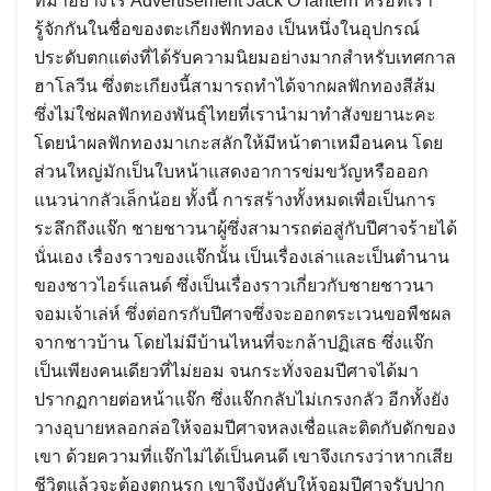
ที่มาอย่างไร Advertisement Jack O’lantern หรือที่เรา
รู้จักกันในชื่อของตะเกียงฟักทอง เป็นหนึ่งในอุปกรณ์
ประดับตกแต่งที่ได้รับความนิยมอย่างมากสำหรับเทศกาล
ฮาโลวีน ซึ่งตะเกียงนี้สามารถทำได้จากผลฟักทองสีส้ม
ซึ่งไม่ใช่ผลฟักทองพันธุ์ไทยที่เรานำมาทำสังขยานะคะ
โดยนำผลฟักทองมาเกะสลักให้มีหน้าตาเหมือนคน โดย
ส่วนใหญ่มักเป็นใบหน้าแสดงอาการข่มขวัญหรือออก
แนวน่ากลัวเล็กน้อย ทั้งนี้ การสร้างทั้งหมดเพื่อเป็นการ
ระลึกถึงแจ๊ก ชายชาวนาผู้ซึ่งสามารถต่อสู่กับปีศาจร้ายได้
นั่นเอง เรื่องราวของแจ๊กนั้น เป็นเรื่องเล่าและเป็นตำนาน
ของชาวไอร์แลนด์ ซึ่งเป็นเรื่องราวเกี่ยวกับชายชาวนา
จอมเจ้าเล่ห์ ซึ่งต่อกรกับปีศาจซึ่งจะออกตระเวนขอพืชผล
จากชาวบ้าน โดยไม่มีบ้านไหนที่จะกล้าปฏิเสธ ซึ่งแจ๊ก
เป็นเพียงคนเดียวที่ไม่ยอม จนกระทั่งจอมปีศาจได้มา
ปรากฏกายต่อหน้าแจ๊ก ซึ่งแจ๊กกลับไม่เกรงกลัว อีกทั้งยัง
วางอุบายหลอกล่อให้จอมปีศาจหลงเชื่อและติดกับดักของ
เขา ด้วยความที่แจ๊กไม่ได้เป็นคนดี เขาจึงเกรงว่าหากเสีย
ชีวิตแล้วจะต้องตกนรก เขาจึงบังคับให้จอมปีศาจรับปาก