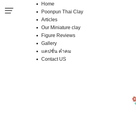
Skip
Home
to
Poonpun Thai Clay
content
Articles
Our Miniature clay
Contact US
Figure Reviews
Poonpun Thai Clay
Gallery
แคปชั่น คำคม
Sample Page
Contact US