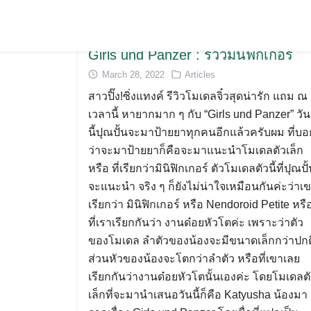
Girls und Panzer : รีวิวมินิฟิกเกอร์
March 28, 2022
Articles
สาวปิ๊ง!ซิ่งแทงค์ รีวิวโมเดลจิ๋วสุดน่ารัก แถม ณ
เวลานี้ หายากมาก ๆ กับ “Girls und Panzer” วัน
นี้ปุณปั้นจะมาป้ายยาทุกคนอีกแล้วครับผม ที่บอ
ว่าจะมาป้ายยาก็คือจะมาแนะนำโมเดลตัวเล็ก
หรือ ที่เรียกว่ามินิฟิกเกอร์ ตัวโมเดลตัวนี้ที่ปุณปั
จะแนะนำ จริง ๆ ก็ยังไม่น่าใจเหมือนกันค่ะว่าเ
เรียกว่า มินิฟิกเกอร์ หรือ Nendoroid Petite หรื
ที่เราเรียกกันว่า งานด๋อยหัวโตค่ะ เพราะว่าตัว
ของโมเดล ลำตัวของน้องจะมีขนาดเล็กกว่าปกต
ส่วนหัวของน้องจะโตกว่าลำตัว หรือที่เขาเลย
เรียกกันว่างานด๋อยหัวโตนั้นเองค่ะ โดยโมเดลต
เล็กที่จะมานำเสนอวันนี้ก็คือ Katyusha น้องมา