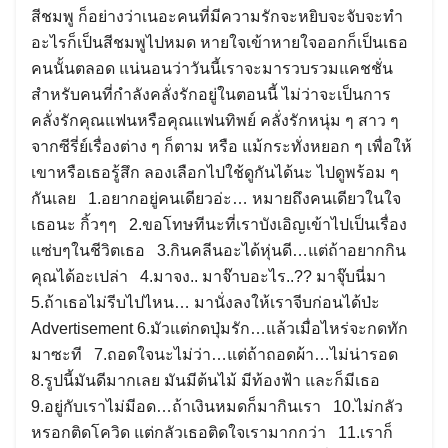
สีชมพู ก็อย่างว่าเนอะคนที่มีความรักจะหยิบจะจับจะทำ
อะไรก็เป็นสีชมพูไปหมด หายใจเข้าหายใจออกก็เป็นเธอ
คนนั้นตลอด แน่นอนว่าวันนี้เราจะมารวบรวมแคชชั่น
สำหรับคนที่กำลังคลั่งรักอยู่ในตอนนี้ ไม่ว่าจะเป็นการ
คลั่งรักคุณแฟนหรือคุณแฟนทิพย์ คลั่งรักหนุ่ม ๆ สาว ๆ
จากซีรี่ย์เรื่องต่าง ๆ ก็ตาม หรือ แม้กระทั่งหยอก ๆ เพื่อให้
เขาหรือเธอรู้สึก ลองเลือกไปใช้ดูกันได้นะ ไปดูพร้อม ๆ
กันเลย 1.อยากอยู่คนเดียวอ่ะ… หมายถึงคนเดียวในใจ
เธอนะ กิ้วๆๆ 2.ขอโทษทีนะที่เราบังเอิญเข้าไปเป็นเรื่อง
แซ่บๆในชีวิตเธอ 3.กินคลีนอะได้หุ่นดี…แต่ถ้าอยากกิน
คุณได้อะเปล่า 4.มาจง.. มาจ๊าบอะไร..?? มาจุ๊บนี่มา
5.ถ้าเธอไม่รีบไปไหน… มานั่งลงให้เราจีบก่อนได้ป่ะ
Advertisement 6.มัวแต่กดปุ่มรัก…แล้วเมื่อไหร่จะกดทัก
มาซะที 7.ถอดใจนะไม่ว่า…แต่ถ้าถอดผ้า…ไม่น่ารอด
8.รูปนี้มันดีมากเลย มันมีต้นไม้ มีท้องฟ้า และก็มีเธอ
9.อยู่กับเราไม่มีอด…ถ้าเงินหมดก็มากินเรา 10.ไม่กลัว
หรอกติดโควิด แต่กลัวเธอติดใจเรามากกว่า 11.เราก็