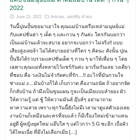
2022
June 23, 2022
Articles
,
แคปชั่น คำคม
วันนี้ปุณปั้นขอมาเอาใจ คุณแม่บ้านหรือเหล่ามนุษย์เเม่
กับแคปชั่นฮา ๆ เด็ด ๆ และกวน ๆ กันค่ะ ใครกันบอกว่า
เป็นแม่บ้านแล้วจะสบาย อยากจะบอกว่า ไม่จริง!! แบบ
เสียงสูงเลยจ้า ไม่ได้สบายอย่างที่ใคร ๆ คิดนะ ดังนั้น ปุณ
ปั้นจึงได้รวบรวมแคปชั่นเด็ด ๆ กวน ๆ มาให้เพื่อน ๆ โดย
เฉพาะคุณแม่ทั้งหลายไว้แชร์กันค่ะ มาเริ่มกันเลย วงเดียว
ที่ชอบ คือ วงเงินไม่จำกัดค่ะที่รัก…!! อะไรที่มันกวนใจ
ช่างแม่ ง…มันบ้างก็ได้ เก็บกวาด คืองานถนัด ถ้าอยากจัด
ก็กลับบ้าน ถ้ามึงเป็นขุนแผน กูจะเป็นเมียแบบลำยอง ผัว
ให้ความรู้ แต่ ชู้ ให้ความมันส์ อุ๊บส์ๆ อย่ามาถาม
หาความสวย เพราะทุกวันนี้ยังไม่มีเวลามาดูแลตัวเองเลย
งานบ้านก็เหมือนละครที่จบแล้ว ก็มีเรื่องใหม่เข้ามาแทน
อยู่ดี ผู้หญิงยุคใหม่ แอ๊บใส ๆ แต่ไวกว่า 5 G ซะอีก เบื่อผัว
ได้ไหมเนี่ย ที่มึงไม่เลือกเมีย […]