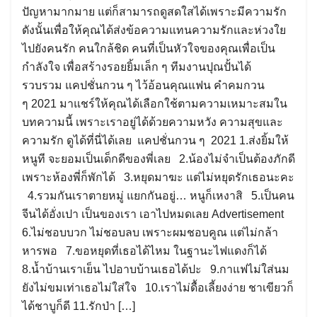
ปัญหามากมาย แต่ก็สามารถดูสดใสได้เพราะมีความรัก
ดังนั้นเพื่อให้คุณได้ส่งข้อความแทนความรักและห่วงใย
ไปยังคนรัก คนใกล้ชิด คนที่เป็นหัวใจของคุณเพื่อเป็น
กำลังใจ เพื่อสร้างรอยยิ้มเล็ก ๆ ทีมงานปุณปั้นได้
รวบรวม แคปชั่นกวน ๆ ไว้อ้อนคุณแฟน คำคมกวน
ๆ 2021 มาแชร์ให้คุณได้เลือกใช้ตามความเหมาะสมใน
บทความนี้ เพราะเราอยู่ได้ด้วยความหวัง ความสุขและ
ความรัก ดูได้ที่นี่ได้เลย แคปชั่นกวน ๆ 2021 1.ส่งยิ้มให้
หนูที จะยอมเป็นเด็กดีของพี่เลย 2.น้องไม่จำเป็นต้องภักดี
เพราะห้องพี่ก็พักได้ 3.หยุดมาฆะ แต่ไม่หยุดรักเธอนะคะ
4.รวมกันเราตายหมู่ แยกกันอยู่… หนูก็เหงาสิ 5.เป็นคน
จีนได้อั่งเปา เป็นของเรา เอาไปหมดเลย Advertisement
6.ไม่ชอบบวก ไม่ชอบลบ เพราะผมชอบคูณ แต่ไม่กล้า
หารพอ 7.ขอหยุดที่เธอได้ไหม ในฐานะไฟแดงก็ได้
8.น้ำบ้านเราเย็น ไปอาบบ้านเธอได้ปะ 9.กาแฟไม่ใส่นม
ยังไม่ขมเท่าเธอไม่ใส่ใจ 10.เราไม่ดื้อเลี้ยงง่าย ชาเขียวก็
ได้ชาบูก็ดี 11.รักป่า […]