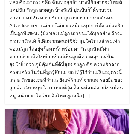
หลง คือเอาตรง ๆคือ ฉันเห่อลูกจ้า บางทีก็อยากจะโพสต์
แคปชั่น รักลูก อวดลูก บ้างวันนี้ ปุณปั้นก็ได้รวบรวม
คำคม แคปชั่น ความรักแม่ลูก สายฮา มาฝากกันค่ะ
Advertisement แม่อาจไม่สวยเหมือนซุปตาร์ดัง แต่แม่รัก
เป็นลูกพิเศษนะรู้ยัง พลังแม่ลูก เอาชนะได้ทุกอย่าง ถ้าจะ
ตามหารักแท้ ก็เดินมากอดแม่ซิจ๊ะ สุขใดไหนเล่าจะเท่า
พ่อแม่ลูก ได้อยู่พร้อมหน้าพร้อมตากัน ลูกนั้นมีค่า
มากกว่ายาฉีดโบท็อกซ์ แค่เห็นลูกมีความสุข แม่นั้น
สุขใจยิ่งกว่า ภูมิคุ้มกันที่ดีที่สุดของลูก คือ ความรักจาก
ครอบครัว ในวันที่ลูกรู้สึกแย่ ขอให้รู้ไว้ว่าแม่ยืนอยู่ตรงนี้
เสมอ รักของเธอที่ว่าแน่ ยังแพ้รักแท้ จากแม่ รอยยิ้มของ
ลูก คือ สิ่งที่หนุนใจแม่มากที่สุด ดื้อเหมือนลิง กลิ้งเหมือน
หมู หน้าสวย ไม่โสด ผัวโหด ลูกหนึ่ง […]