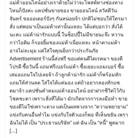
แม่ค้าออนไลน์อย่างเราด้วยไม่ว่าจะโพสต์ทางช่องทาง
ไหนก็ปังค่ะ แคปชั่นขายของ ขายออนไลน์ สวัสดีวัน
จันทร์ ขอออเดอร์ปังๆ กันหน่อยจ้า ปกติไม่ชอบให้ใครมา
สั่ง แต่พอมาเป็นแม่ค้าเท่านั้นแหละ ได้แต่บอกว่า สั่งได้
นะคะ แม่ค้าน่ารักแบบนี้ ในช็อปปี้ไม่มีขายนะจ๊ะ หวาน
กว่าไอติม ก็รอยยิ้มของแม่ค้าเนี่ยแหละ หน้าตาแม่ค้า
อาจไม่ละมุม แต่ใส่ใจคุณยิ่งกว่าประกันภัย
Advertisement ร้านนี้ส่งฟรี ขอแต่คนดีไดเรคมา ของดี
Search
โปรดี ซื้อวันนี้ แถมฟรีเบอร์แม่ค้า ซื้อเยอะแถมเบอร์ ซื้อ
for:
เสมอแถมใจไปเลยจ้า ถ้าลูกค้าน่ารัก แม่ค้าก็พร้อมทัก
แถมให้ส่วนลด ใส่ใจได้แค่มอง แต่ถ้าอยากลองทักแซ
ตมาจ้า แคปชั่นคำคมแม่ค้าออนไลน์ อย่าฝากชีวิตไว้กับ
โชคชะตา เพราะสิ่งที่ได้มา มักเกิดจากการลงมือทำ ขาย
ของดีไม่ใช่เพราะดวง แต่เป็นผลพวงจาก “ความพยายาม”
แข่งกับคนอื่นทำไม แข่งกับใจตัวเองก็พอ ที่เห็นขยัน เพรา
ฉันไม่ได้ เป็น “ประธานบริษัท” แต่ ฉัน เป็น “หนี้” พูดมาก
[…]