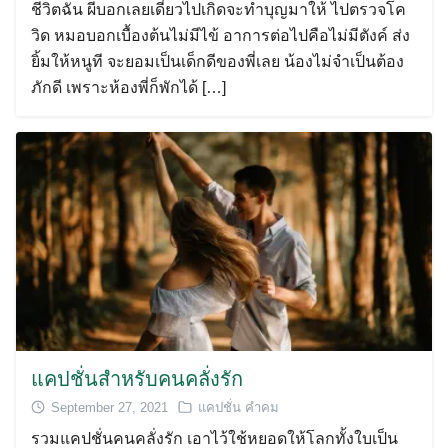
ชีวิตฉัน ผีบอกเลยเดี๋ยวไปเกิดจะทำบุญมาให้ ไปตรวจโค
วิด หมอบอกเบื้องต้นไม่มีไข้ อาการต่อไปคือไม่มีตังค์ ส่ง
ยิ้มให้หนูที จะยอมเป็นเด็กดีของพี่เลย น้องไม่จำเป็นต้อง
ภักดี เพราะห้องพี่ก็พักได้ […]
แคปชั่นสำหรับคนคลั่งรัก
September 27, 2021
แคปชั่น คำคม
รวมแคปชั่นคนคลั่งรัก เอาไว้ใช้หยอดให้โลกทั้งใบเป็น