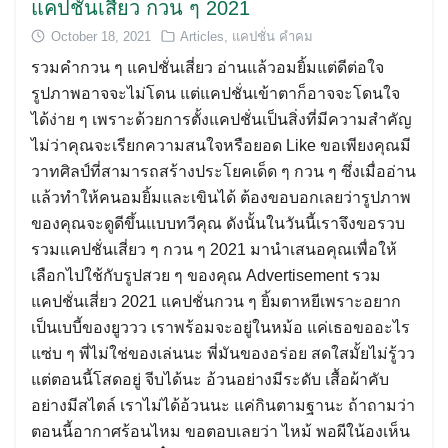
แคปชั่นเสี่ยว กวน ๆ 2021
October 18, 2021
Articles
,
แคปชั่น คำคม
รวมคำกวน ๆ แคปชั่นเสี่ยว อ่านแล้วอมยิ้มแต่ดีต่อใจ
รูปภาพอาจจะไม่โดน แต่แคปชั่นเข้าตาก็อาจจะโดนใจ
ได้ง่าย ๆ เพราะด้วยการตั้งแคปชั่นเป็นสิ่งที่มีความสำคัญ
ไม่ว่าคุณจะเรียกความสนใจหรือยอด Like ขอเพียงคุณมี
วาทศิลป์ที่สามารถสร้างประโยคเด็ด ๆ กวน ๆ ซึ่งเมื่ออ่าน
แล้วทำให้คนอมยิ้มและเขินได้ ต้องขอบอกเลยว่ารูปภาพ
ของคุณจะดูดีขึ้นแบบทวีคุณ ดังนั้นในวันนี้เราจึงขอรวบ
รวมแคปชั่นเสี่ยว ๆ กวน ๆ 2021 มานำเสนอคุณเพื่อให้
เลือกไปใช้กับรูปสวย ๆ ของคุณ Advertisement รวม
แคปชั่นเสี่ยว 2021 แคปชั่นกวน ๆ ยิ้มตาหยีเพราะอยาก
เป็นเบบี้ของยูววว เราพร้อมจะอยู่ในหม้อ แค่เธอขออะไร
แซ่บ ๆ พี่ไม่ใช่ของเล่นนะ พี่มันของอร่อย สดใสมั้ยไม่รู้วว
แต่ตอนนี้โสดอยู่ จีบได้นะ อ้วนอย่างมีระดับ เสื้อผ้าคับ
อย่างมีสไตล์ เราไม่ได้อ้วนนะ แค่กินตามฐานะ ถ้าถามว่า
ตอนนี้อากาศร้อนไหม ขอตอบเลยว่า ไหม้ พอผีใน้องเห็น