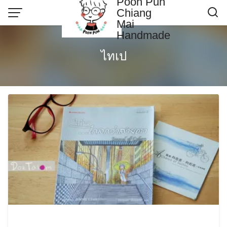
Poon Pun
Skip
Chiang
to
Mai
content
Handmade
Contact US
ไทเป
Poonpun Thai Clay
Sample Page