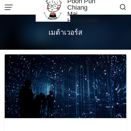
Poon Pun
Skip
Chiang
to
Mai
content
Handmade
Contact US
เมต้าเวอร์ส
Poonpun Thai Clay
Sample Page