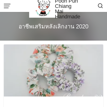
Poon Pun
Skip
Chiang
to
Mai
content
Handmade
Contact US
อาชีพเสริมหลังเลิกงาน 2020
Poonpun Thai Clay
Sample Page