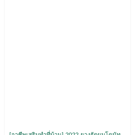
[อาชีพเสริมทำที่บ้าน] 2022 ยางรัดผมโดนัท