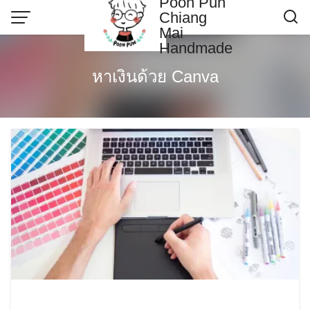
Poon Pun
Skip
Chiang
to
Mai
content
Handmade
Contact US
หาเงินด้วย Canva
Poonpun Thai Clay
Sample Page