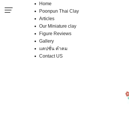
Skip
Home
to
Poonpun Thai Clay
content
Articles
Our Miniature clay
Contact US
Figure Reviews
Poonpun Thai Clay
Gallery
แคปชั่น คำคม
Sample Page
Contact US