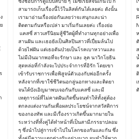
ซึ่งชอบการดูแบบสบาย ๆ ไม่ซีเรียสจนเกินไป ก็
เ
า
สามารถเก็บเรื่องนี้ไว้ในลิสต์กันได้เลยค่ะ ดังนั้น
จ
อง
เรามาอ่านเรื่องย่อกันเลยว่าจะสนุกและน่า
R
ทย
ติดตามกันหรือเปล่า มาเริ่มกันเลยค่ะ เรื่องย่อ
N
แคสซี่ สาวเสรีนิยมสู้ชีวิตผู้ที่ทำงานทุกอย่างเพื่อ
ห
ง
สานฝัน และเธอยังเป็นศิลปินสาวที่เปี่ยมล้นไป
ต
้
ด้วยไฟฝัน แต่เธอดันป่วยเป็นโรคเบาหวานและ
ส
ไม่มีเงินมากพอที่จะรักษา และ ลุค นาวิกโยธิน
น
สุดหล่อที่กำลังจะไปประจำการที่อิรัก โดยเขา
ค
ร
เข้ารับราชการเพื่อพิสูจน์ตัวเองกับพ่ออีกครั้ง
ต
หลังจากที่เขาใช้ชีวิตนอกลู่นอกทางและติดยา
เ
จนได้บังเอิญมาพบเจอกันกับแคสซี่ และมี
ต
ก
เหตุการณ์ที่ไม่คาดฝันเกิดขึ้นจนทำให้ทั้งคู่ต้อง
ตกลงแต่งงานกันเพื่อผลประโยชน์จากสวัสดิการ
ของกองทัพ และมีเรื่องราวเกิดขึ้นมากมายใน
ระหว่างที่ทั้งคู่ได้ทำหน้าที่เป็นสามีภรรยาปลอม
ๆ ซึ่งนำไปสู่การเข้าไปในโลกของกันและกัน ซึ่ง
ทั้งคู่มีความแตกต่างกันอย่างมาก จนทำให้พวก