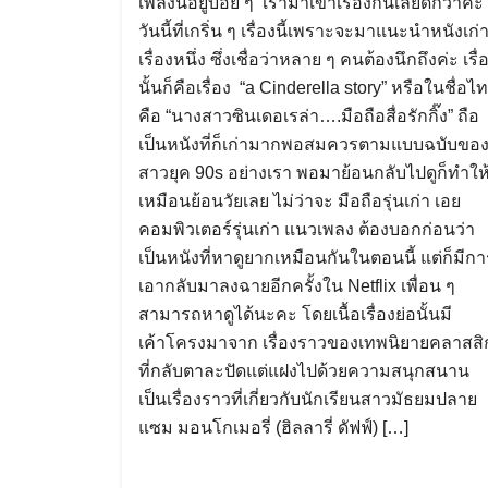
เพลงนี้อยู่บ่อย ๆ เรามาเข้าเรื่องกันเลยดีกว่าค่ะ
วันนี้ที่เกริ่น ๆ เรื่องนี้เพราะจะมาแนะนำหนังเก่
เรื่องหนึ่ง ซึ่งเชื่อว่าหลาย ๆ คนต้องนึกถึงค่ะ เรื่
นั้นก็คือเรื่อง “a Cinderella story” หรือในชื่อไ
คือ “นางสาวซินเดอเรล่า….มือถือสื่อรักกิ๊ง” ถือ
เป็นหนังที่ก็เก่ามากพอสมควรตามแบบฉบับขอ
สาวยุค 90s อย่างเรา พอมาย้อนกลับไปดูก็ทำให
เหมือนย้อนวัยเลย ไม่ว่าจะ มือถือรุ่นเก่า เอย
คอมพิวเตอร์รุ่นเก่า แนวเพลง ต้องบอกก่อนว่า
เป็นหนังที่หาดูยากเหมือนกันในตอนนี้ แต่ก็มีกา
เอากลับมาลงฉายอีกครั้งใน Netflix เพื่อน ๆ
สามารถหาดูได้นะคะ โดยเนื้อเรื่องย่อนั้นมี
เค้าโครงมาจาก เรื่องราวของเทพนิยายคลาสสิ
ที่กลับตาละปัดแต่แฝงไปด้วยความสนุกสนาน
เป็นเรื่องราวที่เกี่ยวกับนักเรียนสาวมัธยมปลาย
แซม มอนโกเมอรี่ (ฮิลลารี่ ดัฟฟ์) […]