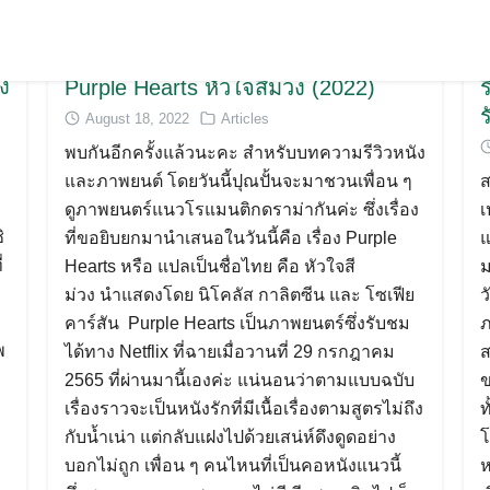
าง
Purple Hearts หัวใจสีม่วง (2022)
August 18, 2022
Articles
พบกันอีกครั้งแล้วนะคะ สำหรับบทความรีวิวหนัง
และภาพยนต์ โดยวันนี้ปุณปั้นจะมาชวนเพื่อน ๆ
ส
ดูภาพยนตร์แนวโรแมนติกดราม่ากันค่ะ ซึ่งเรื่อง
เ
ิ
ที่ขอยิบยกมานำเสนอในวันนี้คือ เรื่อง Purple
แ
่
Hearts หรือ แปลเป็นชื่อไทย คือ หัวใจสี
ม
ม่วง นำแสดงโดย นิโคลัส กาลิตซีน และ โซเฟีย
ว
คาร์สัน Purple Hearts เป็นภาพยนตร์ซึ่งรับชม
ภ
พ
ได้ทาง Netflix ที่ฉายเมื่อวานที่ 29 กรกฎาคม
ส
Search
2565 ที่ผ่านมานี้เองค่ะ แน่นอนว่าตามแบบฉบับ
ข
for:
เรื่องราวจะเป็นหนังรักที่มีเนื้อเรื่องตามสูตรไม่ถึง
ท
กับน้ำเน่า แต่กลับแฝงไปด้วยเสน่ห์ดึงดูดอย่าง
โ
บอกไม่ถูก เพื่อน ๆ คนไหนที่เป็นคอหนังแนวนี้
ห