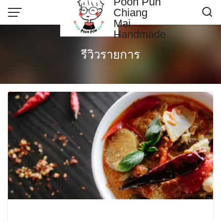
Poon Pun
Skip
Chiang
to
Mai
content
Handmade
Contact US
รีวิวรายการ
Poonpun Thai Clay
Sample Page