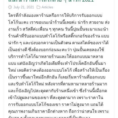
July 21, 2021
Articles
ใครที่กำลังมองหาร้านหรือการให้บริการรับออกแบบ
โลโก้นะคะ เราขอแนะนำร้านนี้เลยค่ะ น่ารัก สวยงาม ส่ง
งานเร็ว สวัสดีค่ะเพื่อน ๆ ทุกคน วันนี้ปุณปั้นจะมาแนะนำ
Search
ร้านค้าที่รับออกแบบทำโลโก้หรือสติ๊กเกอร์ของร้าน แบบ
for:
น่ารัก ๆ และบ่งบอกความเป็นตัวตน ตามสไตล์ของเราได้
เป็นอย่างดี ซึ่งต้องบอกก่อนนะคะว่า ปุณปั้นเคยลองใช้
บริการทำโลโก้มาหลายร้านและให้ออกแบบมาหลาย
แบบ แต่บังเอิญว่าเกิดไอเดียที่จะทำโปรเจ็คอีกอันขึ้นมา
ใหม่ เลยคิดว่าคงต้องออกแบบโลโก้ เพื่อสร้างให้เป็นเรื่อง
เป็นราวขึ้นมาใหม่อีกสักอัน ก็เลยเริ่มหาร้านที่ออกแบบ
และรับทำโลโก้ใหม่ หลังจากที่ตามหามาหลายร้านมาก
และก็บังเอิญไปสะดุดตากับร้านหนึ่งเข้า ซึ่งร้านนี้เมื่อกด
เข้าไปดูผลงานของเขา ที่สะดุดตามาก เพราะราคาใน
การรับออกแบบโลโก้ของเขา ราคาไม่สูงมาก แถมได้
คุณภาพงานเกินราคาอีกต่างหาก ถือกว่าน่าสนใจ เพราะ