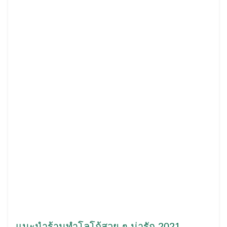
แนะนำร้านทำโลโก้สวย ๆ น่ารัก 2021