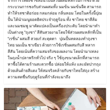
จากการให้ผงชาซีลอน เป็นส่วนผสมหลักในการชง ด้วย
กระบวนการชงกับส่วนผสมทั้ง นมข้น นมข้นจืด สามารถ
ทำให้รสชาติอร่อย กลมกล่อม กลิ่นหอม โดยในครั้งนี้ปุณ
ปั้น ได้นำเมนูยอดฮิตประจำฤดูร้อน ทั้ง ชาไทย ชาสีส้ม
และนมชมพู มาดัดแปลงเป็นเครื่องประดับ โดยนำมาทำ
เป็นต่างหู “ถุงชา” สีสันสวยงามโดยใช้ส่วนผสมหลักที่เป็น
“เรซิ่น” ผสมสี สวยเก๋ สะดุดตา ปุณปั้นทดลองทำถุงชา
ไทย นมเย็น ชาเขียว ด้วยการใช้เรซิ่นผสมกับสี หลาก
สีสัน โดยเน้นที่ความสมจริงของผลงาน โดยนำมาเทลง
ในถุงน้ำปลาพริกทั่วไป จริง ๆ ใช้ถุงขนาดเล็กที่สามารถ
หาซื้อได้ตามร้านสะดวกซื้อ ปล่อยให้แห้ง และมัดปากถุง
ด้วยเส้นด้ายสีแดง ให้สมจริงคล้ายกับชาไทยใส่ถุง สร้าง
ความสดชื่นรับฤดูร้อนที่กำลังจะมาถึง