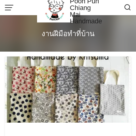
Poon Pun
Skip
Chiang
to
Mai
content
Handmade
Contact US
งานฝีมือทำที่บ้าน
Poonpun Thai Clay
Sample Page