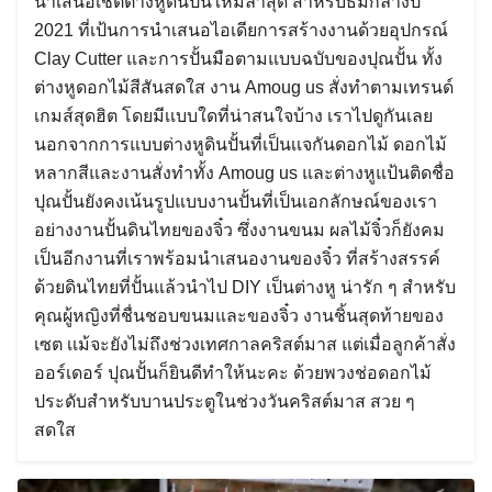
นำเสนอเชตต่างหูดินปั้นใหม่ล่าสุด สำหรับธีมกลางปี
2021 ที่เป้นการนำเสนอไอเดียการสร้างงานด้วยอุปกรณ์
Clay Cutter และการปั้นมือตามแบบฉบับของปุณปั้น ทั้ง
ต่างหูดอกไม้สีสันสดใส งาน Amoug us สั่งทำตามเทรนด์
เกมส์สุดฮิต โดยมีเเบบใดที่น่าสนใจบ้าง เราไปดูกันเลย
นอกจากการแบบต่างหูดินปั้นที่เป็นเเจกันดอกไม้ ดอกไม้
หลากสีและงานสั่งทำทั้ง Amoug us และต่างหูแป้นติดชื่อ
ปุณปั้นยังคงเน้นรูปแบบงานปั้นที่เป็นเอกลักษณ์ของเรา
อย่างงานปั้นดินไทยของจิ๋ว ซึ่งงานขนม ผลไม้จิ๋วก็ยังคม
เป็นอีกงานที่เราพร้อมนำเสนองานของจิ๋ว ที่สร้างสรรค์
ด้วยดินไทยที่ปั้นแล้วนำไป DIY เป็นต่างหู น่ารัก ๆ สำหรับ
คุณผู้หญิงที่ชื่นชอบขนมและของจิ๋ว งานชิ้นสุดท้ายของ
เซต เเม้จะยังไม่ถึงช่วงเทศกาลคริสต์มาส แต่เมื่อลูกค้าสั่ง
ออร์เดอร์ ปุณปั้นก็ยินดีทำให้นะคะ ด้วยพวงช่อดอกไม้
ประดับสำหรับบานประตูในช่วงวันคริสต์มาส สวย ๆ
สดใส