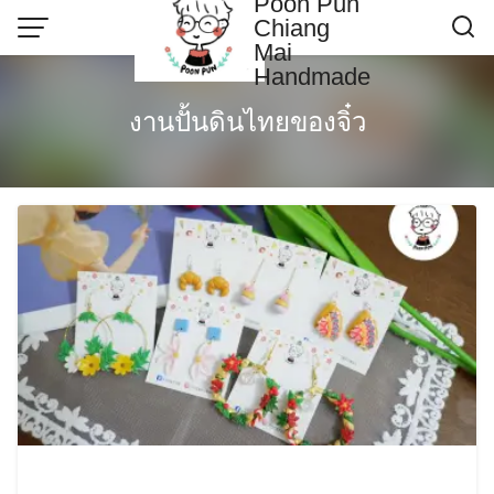
Poon Pun
Skip
Chiang
to
Mai
content
Handmade
Contact US
งานปั้นดินไทยของจิ๋ว
Poonpun Thai Clay
Sample Page