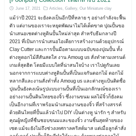
June 17, 2021
Articles
,
Gallery
,
Our Miniature clay
แม้ว่าปี 2021 จะยังคงเป็นอีกปีที่หลาย ๆ อย่างกำลังจะฟื้น
ตัว แต่งานของเราจะหยุดพัฒนาไม่ได้เด็ดขาด ปุณปั้นขอ
นำเสนอเชตต่างหูดินปั้นใหม่ล่าสุด สำหรับธีมกลางปี
2021 ที่เป้นการนำเสนอไอเดียการสร้างงานด้วยอุปกรณ์
Clay Cutter และการปั้นมือตามแบบฉบับของปุณปั้น ทั้ง
ต่างหูดอกไม้สีสันสดใส งาน Amoug us สั่งทำตามเทรนด์
เกมส์สุดฮิต โดยมีเเบบใดที่น่าสนใจบ้าง เราไปดูกันเลย
นอกจากการแบบต่างหูดินปั้นที่เป็นเเจกันดอกไม้ ดอกไม้
หลากสีและงานสั่งทำทั้ง Amoug us และต่างหูแป้นติดชื่อ
ปุณปั้นยังคงเน้นรูปแบบงานปั้นที่เป็นเอกลักษณ์ของเรา
อย่างงานปั้นดินไทยของจิ๋ว ซึ่งงานขนม ผลไม้จิ๋วก็ยังคม
เป็นอีกงานที่เราพร้อมนำเสนองานของจิ๋ว ที่สร้างสรรค์
ด้วยดินไทยที่ปั้นแล้วนำไป DIY เป็นต่างหู น่ารัก ๆ สำหรับ
คุณผู้หญิงที่ชื่นชอบขนมและของจิ๋ว งานชิ้นสุดท้ายของ
เซต เเม้จะยังไม่ถึงช่วงเทศกาลคริสต์มาส แต่เมื่อลูกค้าสั่ง