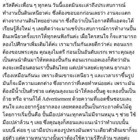
สวัสดีค่ะเพื่อน ๆ ทุกคน วันนี้แอดมินจะเล่าถึงประสบการณ์
ทำงานปั้นดินเหนียวค่ะ ซึ่งต้องขอบอกก่อนเลยว่า งานจะแตก
ต่างจากงานดินไทยอย่างมาก ซึ่งถือว่าเป็นโอกาสดีที่แอดจะได้
เรียนรู้สิ่งใหม่ ๆ เลยคิดว่าจะมาแชร์ประสบการณ์การทำงานปั้น
ดินเหนียวครั้งแรกให้ทุกคนฟังกันค่ะ เผื่อใครสนใจ ก็จะสามารถ
ลองไปศึกษาเพิ่มเติมได้ค่ะ เรามาเริ่มกันเลยดีกว่าค่ะ ตอนแรก
ต้องขอบพระคุณ คุณลุงไมตรี ก่อนเป็นอันดับแรกเ พราะคุณลุง
เป็นคนนำดินมาให้ทดลองปั้นกัน ตอนแรกแอดเองก็คิดว่ามัน
คงจะเหมือนตอนเราปั้นดินไทย แต่เปล่าเลยค่ะทุกคน ยากเอา
เรื่องเหมือนกันนะ เพราะดินเขาจะเหนียว ๆ และเวลาเราขึ้นรูป
มันก็จะมีความแตกต่าง ซึ่งยากกว่าที่เคยทำหน่อยค่ะ เพราะมัน
ต้องมีน้ำเป็นตัวช่วย แต่คุณลุงแนะนำให้ลองปั้นดู จะลองปั้นเป็น
ถ้วย หรือ จานก็ได้ Advertisement ด้วยความที่แอดชื่นชอบและ
สนใจ และอยากรู้อยากลอง เลยทดลองปั้นเป็นกระถางต้นไม้ดู
โดยการเริ่มปั้นคือ ปั้นมือเปล่านะทุกคนไม่มีจานหมุน ๆ ช่วย ใช้
มือเปล่าล้วน ๆ เลย ซึ่งคุณลุงก็สอนและแนะนำว่าทำแบบนั้น
แบบนี้ ค่อย ๆ เอามือประคองรูปทรงมันเพราะเดียวตัวดินเขาก็จะ
อยู่ตัว แต่ความหนาบางนั้นเราต้องใช้ความรู้สึกล้วน ๆเลยค่ะ