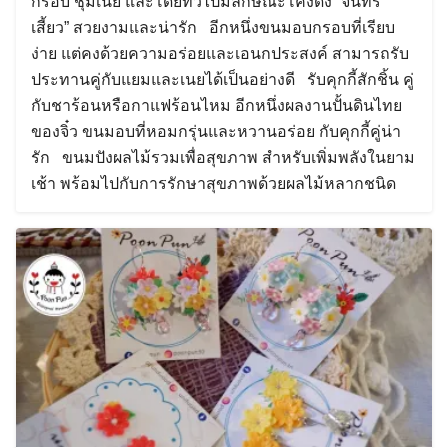
กรอบ ชุ่มเนย และโดยทั่วไปมีลักษณะโค้งดัง “จันทร์
เสี้ยว” สวยงามและน่ารัก อีกหนึ่งขนมอบกรอบที่เรียบ
ง่าย แต่คงด้วยความอร่อยและเอนกประสงค์ สามารถรับ
ประทานคู่กับแยมและเนยได้เป็นอย่างดี รับคุกกี้สักชิ้น คู่
กับชาร้อนหรือกาแฟร้อนไหม อีกหนึ่งผลงานปั้นดินไทย
ของจิ๋ว ขนมอบที่หอมกรุ่นและหวานอร่อย กับคุกกี้คู่น่า
รัก ขนมปังผลไม้รวมเพื่อสุขภาพ สำหรับเพิ่มพลังในยาม
เช้า พร้อมไปกับการรักษาสุขภาพด้วยผลไม้หลากชนิด