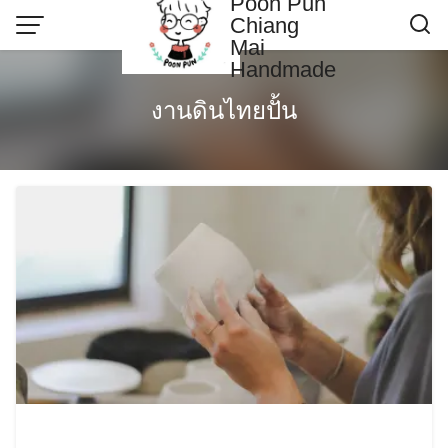
Poon Pun
Skip
Chiang
to
Mai
content
Handmade
Contact US
งานดินไทยปั้น
Poonpun Thai Clay
Sample Page