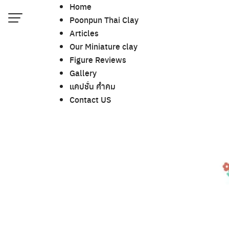
Skip
Home
to
Poonpun Thai Clay
content
Articles
Our Miniature clay
Contact US
Figure Reviews
Poonpun Thai Clay
Gallery
แคปชั่น คำคม
Sample Page
Contact US