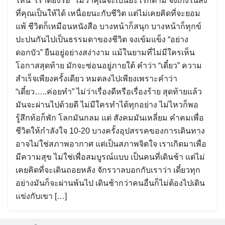
ไหน “เราต้องรอ” ไม่ว่าคุณจะเป็นอะไรก็ตาม จงเก่งในสิ่ง
ที่คุณเป็นให้ได้ เหนื่อยนะกับชีวิต แต่ไม่เคยคิดที่จะยอม
แพ้ ชีวิตก็เหมือนหนังสือ บางหน้าก็สนุก บางหน้าก็ทุกข์
ปะปนกันไปเป็นธรรมดาของชีวิต จงเข้มแข็ง “อย่าง
ดอกบัว” ยืนอยู่อย่างสง่างาม แม้ในยามที่ไม่มีใครเห็น
โอกาสสุดท้าย มักจะซ่อนอยู่ภายใต้ คำว่า “เดี๋ยว” ความ
สำเร็จเพียงครั้งเดียว หมดลงไปเพียงเพราะคำว่า
“เดี๋ยว…..ค่อยทำ” ไม่ว่าเรื่องดีหรือเรื่องร้าย สุดท้ายแล้ว
มันจะผ่านไปด้วยดี ไม่มีใครทำได้ทุกอย่าง ไม่ไหวก็พอ
รู้สึกท้อก็พัก โลกมันกลม แต่ สังคมมันเหลี่ยม คำคมเพื่อ
ชีวิตให้กำลังใจ 10-20 บางครั้งอุปสรรคของการเดินทาง
อาจไม่ใช่สภาพอากาศ แต่เป็นสภาพจิตใจ เราเกิดมาเพื่อ
มีความสุข ไม่ใช่เพื่อสมบูรณ์แบบ เป็นคนที่เดินช้า แต่ไม่
เคยคิดที่จะเดินถอยหลัง จักรวาลบอกกับเราว่า เดี๋ยวทุก
อย่างมันก็จะผ่านพ้นไป เดินช้ากว่าคนอื่นก็ไม่ต้องไปเดิน
แข่งกับเขา […]