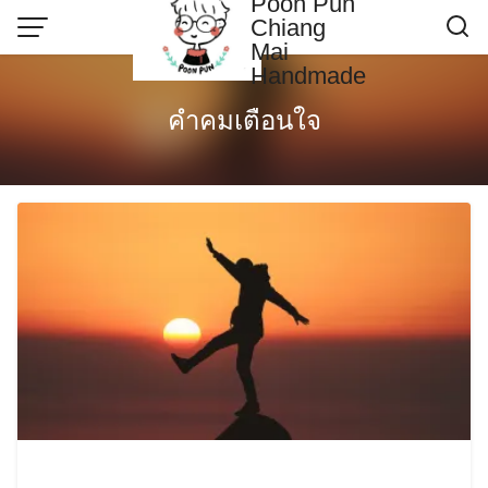
Poon Pun
Skip
Chiang
to
Mai
content
Handmade
Contact US
คำคมเตือนใจ
Poonpun Thai Clay
Sample Page