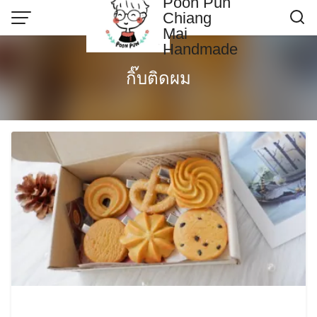
Poon Pun
Skip
Chiang
to
Mai
content
Handmade
Contact US
กิ๊บติดผม
Poonpun Thai Clay
Sample Page